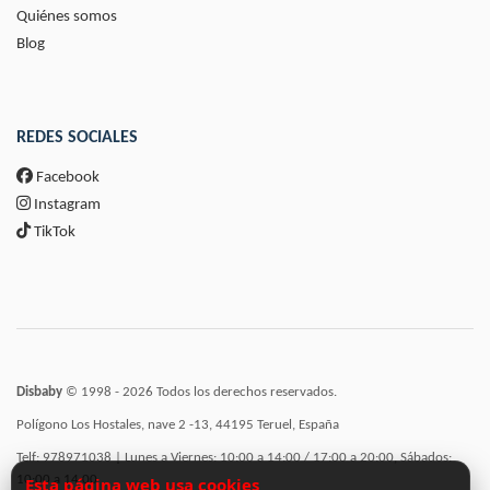
Quiénes somos
Blog
REDES SOCIALES
Facebook
Instagram
TikTok
Disbaby
© 1998 - 2026 Todos los derechos reservados.
Polígono Los Hostales, nave 2 -13, 44195 Teruel, España
Telf: 978971038 | Lunes a Viernes: 10:00 a 14:00 / 17:00 a 20:00, Sábados:
10:00 a 14:00
Esta página web usa cookies