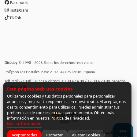
Facebook
Instagram
TikTok
Disbaby
© 1998 - 2026 Todos los derechos reservados.
Polígono Los Hostales, nave 2 -13, 44195 Teruel, España
Telf: 978971038 | Lunes a Viernes: 10:00 a 14:00 / 17:00 a 20:00, Sábados:
10:00 a 14:00
Esta página web usa cookies
Utilizamos cookies y tus datos personales para personalizar
anuncios y mejorar tu experiencia en nuestro sitio. Al aceptar, nos
Incorporación de funcionalidades semánticas a la web subvencionadas por:
das tu consentimiento para utilizarlos. Puedes administrar tus
preferencias de cookies en cualquier momento. Obtén más
información en nuestra Política de Privacidad.
Más información
Desarrollado por
LiveCommerce
Aceptar todas
Rechazar
Ajustar Cookies