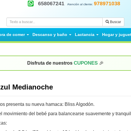
658067241
978971038
Atención al cliente:
Buscar
ora de comer
Descanso y baño
Lactancia
Hogar y jugue
CUPONES
Disfruta de nuestros
🎉
Azul Medianoche
os presenta su nueva hamaca: Bliss Algodón.
l movimiento del bebé para balancearse suavemente y tranquiliz
cas: