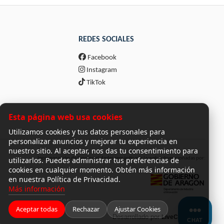
REDES SOCIALES
Facebook
Instagram
TikTok
Esta página web usa cookies
Utilizamos cookies y tus datos personales para
personalizar anuncios y mejorar tu experiencia en
nuestro sitio. Al aceptar, nos das tu consentimiento para
utilizarlos. Puedes administrar tus preferencias de
Incorporación de funcionalidades semánticas a la web subvencionadas por:
cookies en cualquier momento. Obtén más información
en nuestra Política de Privacidad.
Más información
Aceptar todas
Rechazar
Ajustar Cookies
Desarrollado por
LiveCommerce