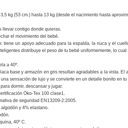
3,5 kg (53 cm.) hasta 13 kg (desde el nacimiento hasta aproxi
ás llevar contigo donde quieras.
char el movimiento del bebé.
 tiene un apoyo adecuado para la espalda, la nuca y el cuello
nteligentes distribuye el peso de tu bebé uniformemente, lo cua
ela a 40º.
laca base y armazón en gris resultan agradables a la vista. El 
 una sensación de lujo y se convierte en un detalle bonito en tu
para dormir, descansar y jugar.
certificación Öko-Tex 100 clase1.
mativa de seguridad EN13209-2:2005.
 algodón y 4% elastano.
odón.
quina, 40º C.