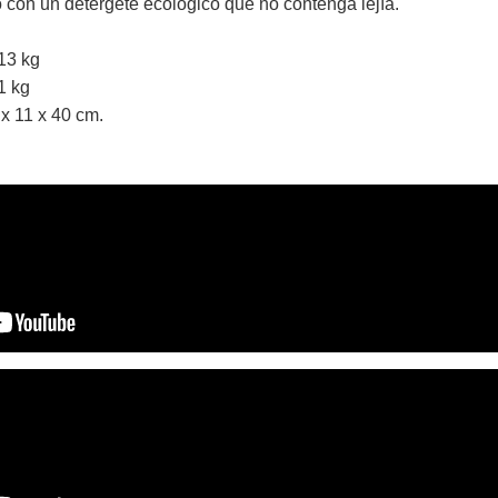
 con un detergete ecológico que no contenga lejía.
-13 kg
1 kg
x 11 x 40 cm.