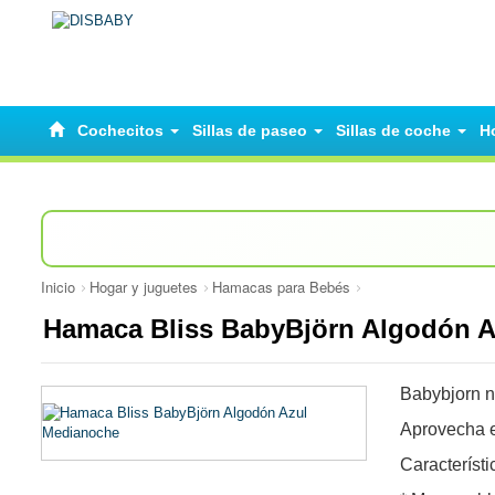
Cochecitos
Sillas de paseo
Sillas de coche
H
Inicio
Hogar y juguetes
Hamacas para Bebés
Hamaca Bliss BabyBjörn Algodón 
Babybjorn n
Aprovecha e
Característi