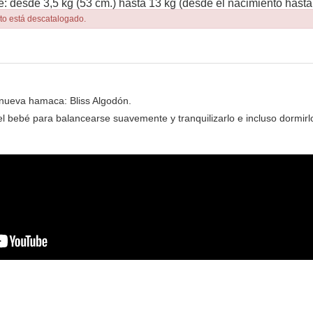
e: desde 3,5 kg (53 cm.) hasta 13 kg (desde el nacimiento has
to está descatalogado.
nueva hamaca: Bliss Algodón.
 bebé para balancearse suavemente y tranquilizarlo e incluso dormirl