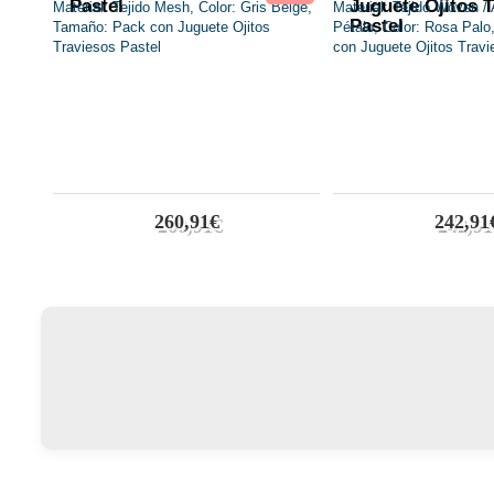
Pastel
Juguete Ojitos 
Pastel
260,91€
242,91