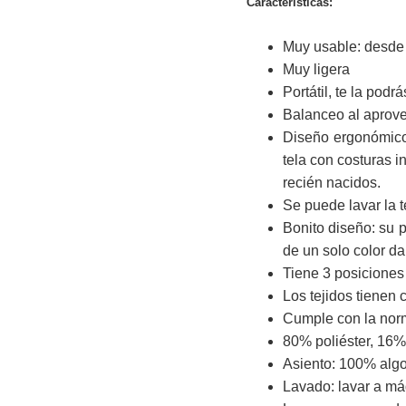
Características:
Muy usable: desde 
Muy ligera
Portátil, te la podr
Balanceo al aprove
Diseño ergonómico:
tela con costuras i
recién nacidos.
Se puede lavar la t
Bonito diseño: su p
de un solo color da
Tiene 3 posiciones 
Los tejidos tienen 
Cumple con la nor
80% poliéster, 16%
Asiento: 100% alg
Lavado: lavar a má