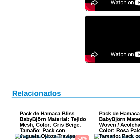
Relacionados
Pack de Hamaca Bliss
Pack de Hamaca
BabyBjörn Material: Tejido
BabyBjörn Materi
Mesh, Color: Gris Beige,
Woven / Acolcha
Tamaño: Pack con
Color: Rosa Pal
Juguete Ojitos Traviesos
Tamaño: Pack c
-10%