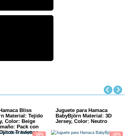
Hamaca Bliss
Juguete para Hamaca
H
n Material: Tejido
BabyBjörn Material: 3D
M
y, Color: Beige
Jersey, Color: Neutro
M
amaño: Pack con
C
Ojitos Traviesos
-10%
-10%