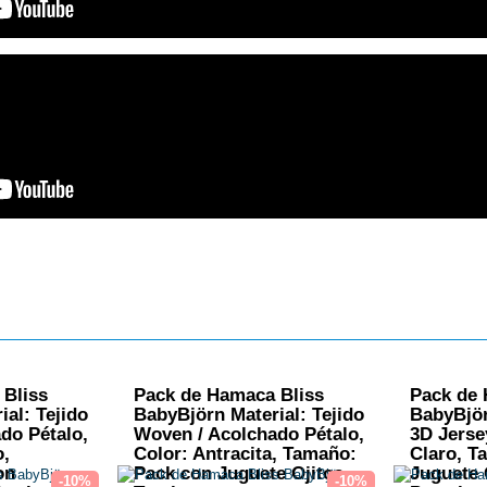
 Bliss
Pack de Hamaca Bliss
Pack de 
al: Tejido
BabyBjörn Material: Tejido
BabyBjör
do Pétalo,
Woven / Acolchado Pétalo,
3D Jerse
o,
Color: Antracita, Tamaño:
Claro, T
on
Pack con Juguete Ojitos
Juguete 
-10%
-10%