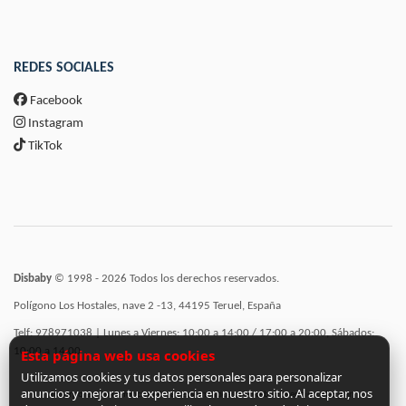
REDES SOCIALES
Facebook
Instagram
TikTok
Disbaby
© 1998 - 2026 Todos los derechos reservados.
Polígono Los Hostales, nave 2 -13, 44195 Teruel, España
Telf: 978971038 | Lunes a Viernes: 10:00 a 14:00 / 17:00 a 20:00, Sábados:
10:00 a 14:00
Esta página web usa cookies
Utilizamos cookies y tus datos personales para personalizar
anuncios y mejorar tu experiencia en nuestro sitio. Al aceptar, nos
Incorporación de funcionalidades semánticas a la web subvencionadas por: