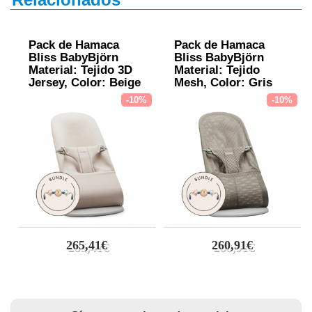
Pack de Hamaca
Pack de Hamaca
Bliss BabyBjörn
Bliss BabyBjörn
Material: Tejido 3D
Material: Tejido
Jersey, Color: Beige
Mesh, Color: Gris
Claro, Tamaño: Pack
Beige, Tamaño: Pack
-10%
-10%
con Juguete Ojitos
con Juguete Ojitos
Traviesos Pastel
Traviesos Pastel
265,41€
260,91€