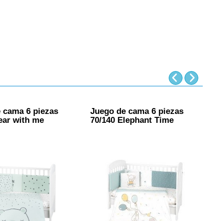
 cama 6 piezas
Juego de cama 6 piezas
J
ear with me
70/140 Elephant Time
7