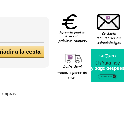
adir a la cesta
 compras.