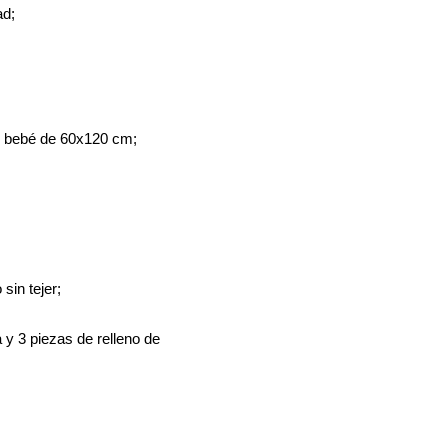
ad;
e bebé de 60x120 cm;
lateral;
5 cm;
x15 cm;
135 cm;
sin tejer;
y 3 piezas de relleno de