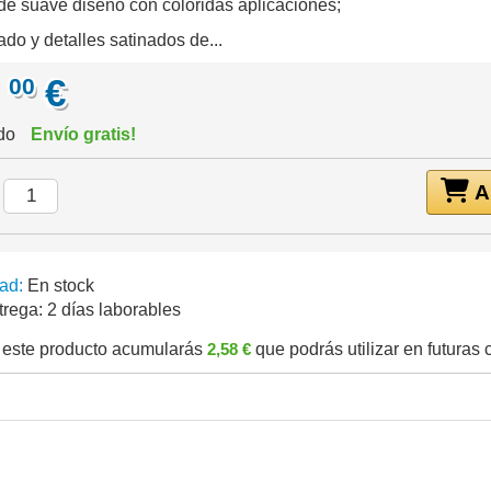
de suave diseño con coloridas aplicaciones;
ado y detalles satinados de...
,
€
00
ido
Envío gratis!
Añ
:
ad:
En stock
trega:
2 días laborables
este producto acumularás
2,58 €
que podrás utilizar en futuras