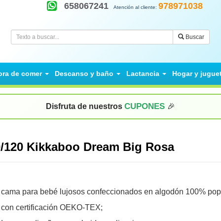
658067241
978971038
Atención al cliente:
Buscar
ora de comer
Descanso y baño
Lactancia
Hogar y jugue
CUPONES
Disfruta de nuestros
🎉
0/120 Kikkaboo Dream Big Rosa
 cama para bebé lujosos confeccionados en algodón 100% pope
s con certificación OEKO-TEX;