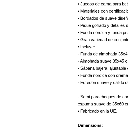
• Juegos de cama para beb
• Materiales con certific
• Bordados de suave diseño
• Piqué gofrado y detalles s
• Funda nórdica y funda pro
• Gran variedad de conju
• 
- Funda de a
- Almo
- Sábana baj
- Funda n
- Edredón suave y cálido d
- Semi parachoques de cam
espuma suave de 35x60
• Fabricado en la UE.
Dimensions: