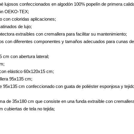
é lujosos confeccionados en algodón 100% popelín de primera calid
ación OEKO-TEX;
 con coloridas aplicaciones;
atinados de lujo;
tectora extraíbles con cremallera para facilitar su mantenimiento;
ntos con diferentes componentes y tamaños adecuados para cunas d
Incluye:
lmohada 35x45 cm con abertura 
hada suave 35x4
era ajustable con elástico 60x120
órdica con cremallera 95x
e 95x135 cm confeccionado con guata de poliéster esponjosa y tejido 
a de 35x180 cm que consiste en una funda extraíble con cremallera 
 cm cubiertas de tela no tejida;