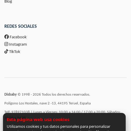
Blog
REDES SOCIALES
Facebook
Instagram
TikTok
Disbaby
© 1998 - 2026 Todos los derechos reservados.
Polígono Los Hostales, nave 2 -13, 44195 Teruel, España
Telf: 978971038 | Lunes a Viernes: 10:00 a 14:00 / 17:00 a 20:00, Sábados:
10:00 a 14:00
Esta página web usa cookies
Utilizamos cookies y tus datos personales para personalizar