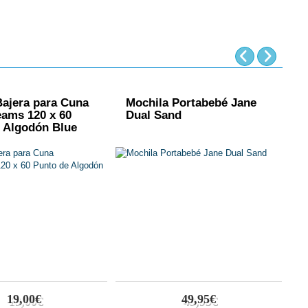
ajera para Cuna
Mochila Portabebé Jane
B
ams 120 x 60
Dual Sand
B
 Algodón Blue
C
19,00€
49,95€