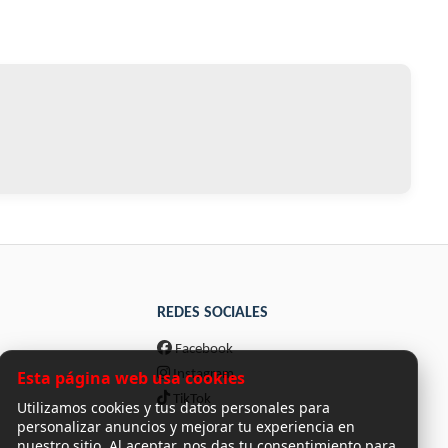
REDES SOCIALES
Facebook
Esta página web usa cookies
Instagram
TikTok
Utilizamos cookies y tus datos personales para
personalizar anuncios y mejorar tu experiencia en
nuestro sitio. Al aceptar, nos das tu consentimiento para