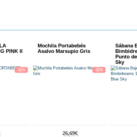
LA
Mochila Portabebés
Sábana B
 PINK II
Asalvo Marsupio Gris
Bimbidre
Punto de
Sky
-11%
-11%
26,69€