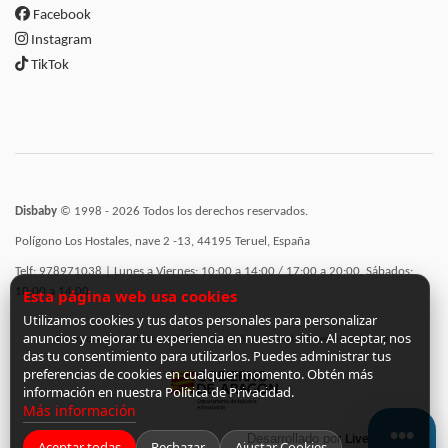
Facebook
Instagram
TikTok
Disbaby
© 1998 - 2026 Todos los derechos reservados.
Polígono Los Hostales, nave 2 -13, 44195 Teruel, España
Telf: 978971038 | Lunes a Viernes: 10:00 a 14:00 / 17:00 a 20:00, Sábados:
10:00 a 14:00
Esta página web usa cookies
Utilizamos cookies y tus datos personales para personalizar
anuncios y mejorar tu experiencia en nuestro sitio. Al aceptar, nos
Incorporación de funcionalidades semánticas a la web subvencionadas por:
das tu consentimiento para utilizarlos. Puedes administrar tus
preferencias de cookies en cualquier momento. Obtén más
información en nuestra Política de Privacidad.
Más información
Desarrollado por
LiveCommerce
Aceptar todas
Rechazar
Ajustar Cookies