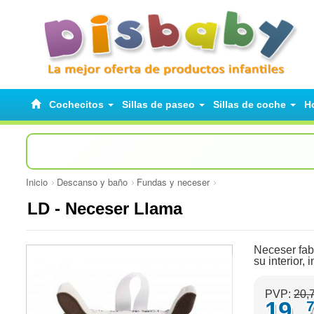
Cochecitos
Sillas de paseo
Sillas de coche
H
Inicio
Descanso y baño
Fundas y neceser
LD - Neceser Llama
Neceser fabr
su interior
PVP:
20,
19,