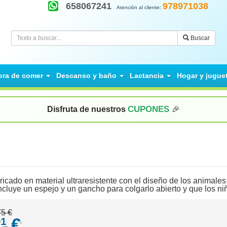
658067241
978971038
Atención al cliente:
Buscar
ora de comer
Descanso y baño
Lactancia
Hogar y jugue
CUPONES
Disfruta de nuestros
🎉
icado en material ultraresistente con el diseño de los animales 
, incluye un espejo y un gancho para colgarlo abierto y que los
75 €
€
71