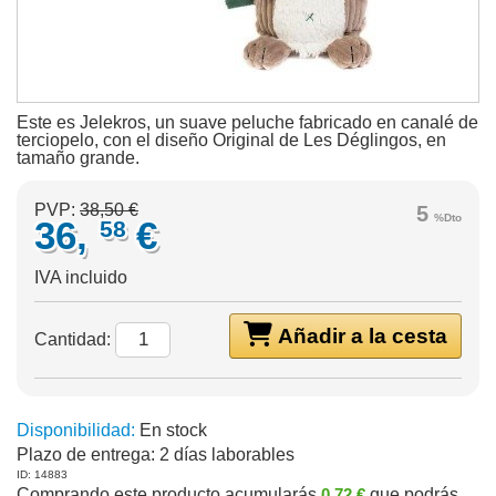
Este es Jelekros, un suave peluche fabricado en canalé de
terciopelo, con el diseño Original de Les Déglingos, en
tamaño grande.
PVP:
38,50 €
5
%Dto
36,
€
58
IVA incluido
Añadir a la cesta
Cantidad:
Disponibilidad:
En stock
Plazo de entrega:
2 días laborables
ID: 14883
Comprando este producto acumularás
0,72 €
que podrás