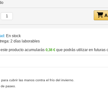
do
Añ
:
ad:
En stock
trega:
2 días laborables
este producto acumularás
0,38 €
que podrás utilizar en futuras
ara cubrir las manos contra el frío del invierno.
a de paseo.