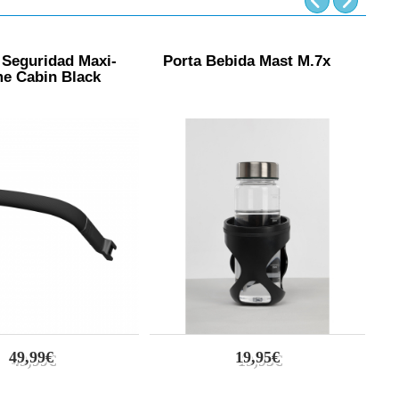
 Seguridad Maxi-
Porta Bebida Mast M.7x
M
e Cabin Black
49,99€
19,95€