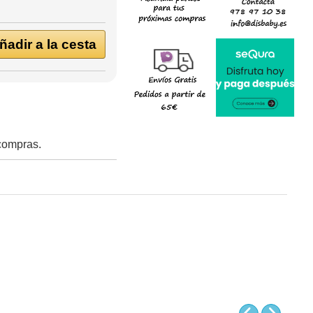
adir a la cesta
 compras.