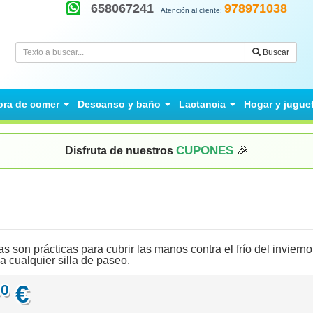
658067241
978971038
Atención al cliente:
Buscar
ora de comer
Descanso y baño
Lactancia
Hogar y jugue
CUPONES
Disfruta de nuestros
🎉
 son prácticas para cubrir las manos contra el frío del invierno
 cualquier silla de paseo.
€
00