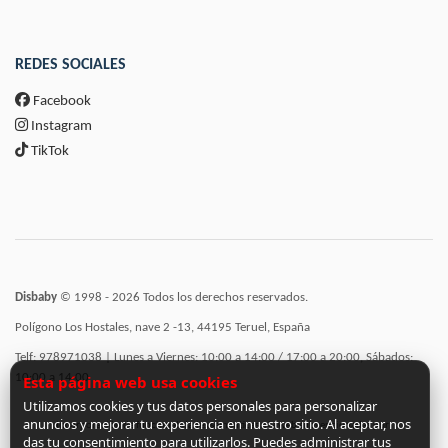
REDES SOCIALES
Facebook
Instagram
TikTok
Disbaby
© 1998 - 2026 Todos los derechos reservados.
Polígono Los Hostales, nave 2 -13, 44195 Teruel, España
Telf: 978971038 | Lunes a Viernes: 10:00 a 14:00 / 17:00 a 20:00, Sábados:
10:00 a 14:00
Esta página web usa cookies
Utilizamos cookies y tus datos personales para personalizar
anuncios y mejorar tu experiencia en nuestro sitio. Al aceptar, nos
Incorporación de funcionalidades semánticas a la web subvencionadas por:
das tu consentimiento para utilizarlos. Puedes administrar tus