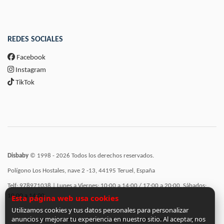
REDES SOCIALES
Facebook
Instagram
TikTok
Disbaby
© 1998 - 2026 Todos los derechos reservados.
Polígono Los Hostales, nave 2 -13, 44195 Teruel, España
Telf: 978971038 | Lunes a Viernes: 10:00 a 14:00 / 17:00 a 20:00, Sábados:
10:00 a 14:00
Esta página web usa cookies
Utilizamos cookies y tus datos personales para personalizar
anuncios y mejorar tu experiencia en nuestro sitio. Al aceptar, nos
Incorporación de funcionalidades semánticas a la web subvencionadas por: