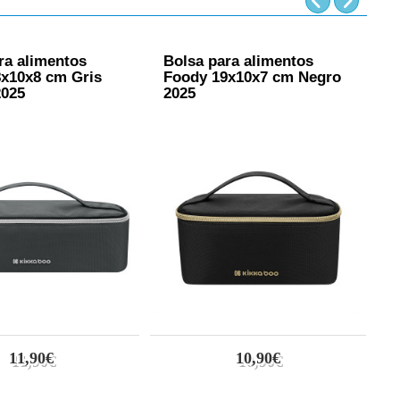
ra alimentos
Bolsa para alimentos
B
x10x8 cm Gris
Foody 19x10x7 cm Negro
F
2025
2025
2
11,90€
10,90€