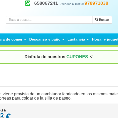
658067241
978971038
Atención al cliente:
Buscar
ora de comer
Descanso y baño
Lactancia
Hogar y jugue
CUPONES
Disfruta de nuestros
🎉
a viene provista de un cambiador fabricado en los mismos mater
reas para colgar de la silla de paseo.
00 €
€
55