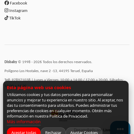
Facebook
Instagram
TikTok
Disbaby
© 1998 - 2026 Todos los derechos reservados.
Polígono Los Hostales, nave 2 -13, 44195 Teruel, España
Telf: 978971038 | Lunes a Viernes: 10:00 a 14:00 / 17:00 a 20:00, Sábados:
10:00 a 14:00
Esta página web usa cookies
Utilizamos cookies y tus datos personales para personalizar
anuncios y mejorar tu experiencia en nuestro sitio. Al aceptar, nos
Incorporación de funcionalidades semánticas a la web subvencionadas por:
das tu consentimiento para utilizarlos. Puedes administrar tus
preferencias de cookies en cualquier momento. Obtén más
información en nuestra Política de Privacidad.
Más información
Desarrollado por
LiveCommerce
Aceptar todas
Rechazar
Ajustar Cookies