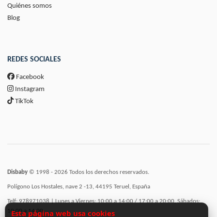
Quiénes somos
Blog
REDES SOCIALES
Facebook
Instagram
TikTok
Disbaby
© 1998 - 2026 Todos los derechos reservados.
Polígono Los Hostales, nave 2 -13, 44195 Teruel, España
Telf: 978971038 | Lunes a Viernes: 10:00 a 14:00 / 17:00 a 20:00, Sábados:
10:00 a 14:00
Esta página web usa cookies