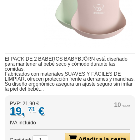
El PACK DE 2 BABEROS BABYBJÖRN está diseñado
para mantener al bebé seco y cómodo durante las
comidas.
Fabricados con materiales SUAVES Y FÁCILES DE
LIMPIAR, ofrecen protección frente a derrames y manchas.
Su diseño ergonómico asegura un ajuste seguro sin irritar
la piel del bebé,...
PVP:
21,90 €
10
%Dto
19,
€
71
IVA incluido
Añadir a la cesta