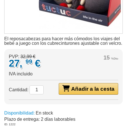
El reposacabezas para hacer más cómodos los viajes del
bebé a juego con los cubrecinturones ajustable con velcro.
PVP:
32,99 €
15
%Dto
27,
€
99
IVA incluido
Añadir a la cesta
Cantidad:
Disponibilidad:
En stock
Plazo de entrega:
2 días laborables
ID: 1222