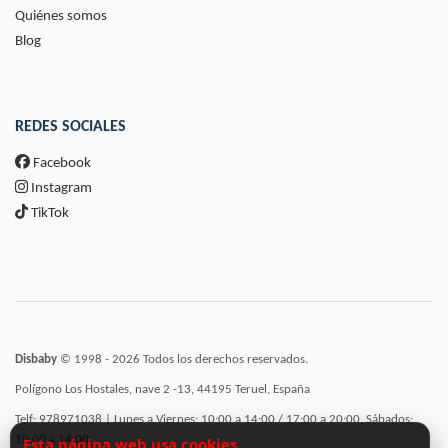
Quiénes somos
Blog
REDES SOCIALES
Facebook
Instagram
TikTok
Disbaby
© 1998 - 2026 Todos los derechos reservados.
Polígono Los Hostales, nave 2 -13, 44195 Teruel, España
Telf: 978971038 | Lunes a Viernes: 10:00 a 14:00 / 17:00 a 20:00, Sábados:
10:00 a 14:00
Esta página web usa cookies