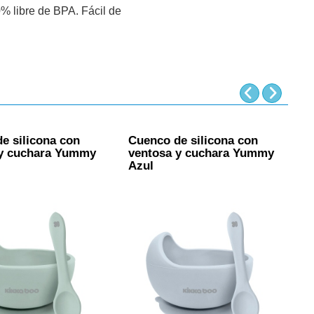
0% libre de BPA. Fácil de
e silicona con
Cuenco de silicona con
C
 y cuchara Yummy
ventosa y cuchara Yummy
i
Azul
p