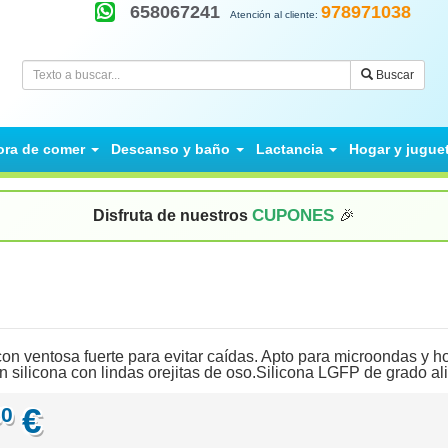
658067241
978971038
Atención al cliente:
Buscar
ora de comer
Descanso y baño
Lactancia
Hogar y jugue
CUPONES
Disfruta de nuestros
🎉
con ventosa fuerte para evitar caídas. Apto para microondas y ho
 silicona con lindas orejitas de oso.Silicona LGFP de grado ali
€
50