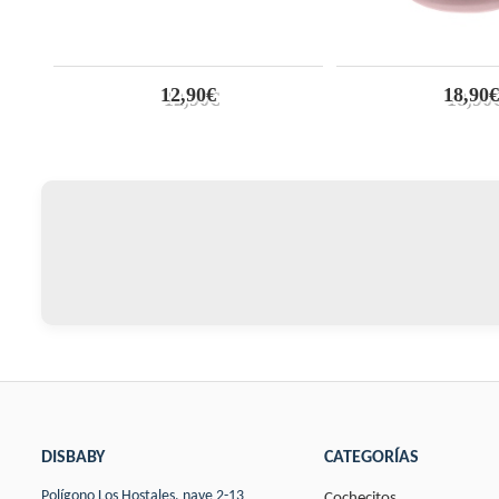
12,90€
18,90€
DISBABY
CATEGORÍAS
Polígono Los Hostales, nave 2-13
Cochecitos