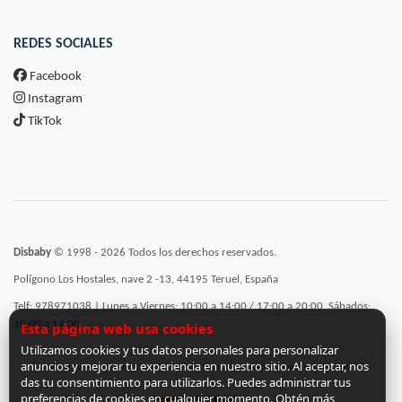
REDES SOCIALES
Facebook
Instagram
TikTok
Disbaby
© 1998 - 2026 Todos los derechos reservados.
Polígono Los Hostales, nave 2 -13, 44195 Teruel, España
Telf: 978971038 | Lunes a Viernes: 10:00 a 14:00 / 17:00 a 20:00, Sábados:
10:00 a 14:00
Esta página web usa cookies
Utilizamos cookies y tus datos personales para personalizar
anuncios y mejorar tu experiencia en nuestro sitio. Al aceptar, nos
Incorporación de funcionalidades semánticas a la web subvencionadas por:
das tu consentimiento para utilizarlos. Puedes administrar tus
preferencias de cookies en cualquier momento. Obtén más