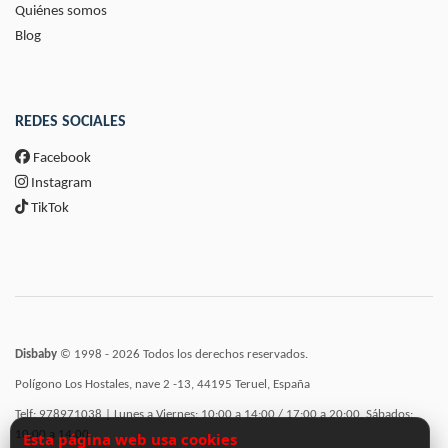
Quiénes somos
Blog
REDES SOCIALES
Facebook
Instagram
TikTok
Disbaby
© 1998 - 2026 Todos los derechos reservados.
Polígono Los Hostales, nave 2 -13, 44195 Teruel, España
Telf: 978971038 | Lunes a Viernes: 10:00 a 14:00 / 17:00 a 20:00, Sábados:
10:00 a 14:00
Esta página web usa cookies