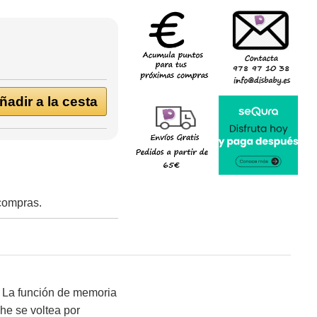
adir a la cesta
 compras.
• La función de memoria
che se voltea por