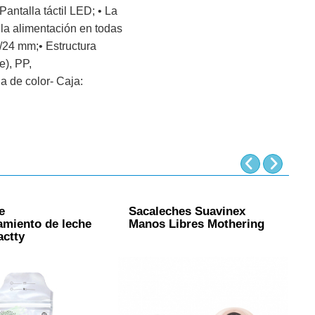
Pantalla táctil LED; • La
r la alimentación en todas
/24 mm;• Estructura
e), PP,
a de color- Caja:
e
Sacaleches Suavinex
S
miento de leche
Manos Libres Mothering
actty