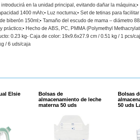
 introducirá en la unidad principal, evitando dañar la máquina;• 
capacidad 1400 mAh;• Luz nocturna;• Set de tetinas para facilita
 de biberón 150ml;• Tamaño del escudo de mama – diámetro 88
 y práctico;• Hecho de ABS, PC, PMMA (Polymethyl Methacrylat
to: 0.23 kg- Caja de color: 19x9.6x27.9 cm / 0.51 kg / 1 pcs/caj
kg / 6 uds/caja
al Elsie
Bolsas de
Bolsas d
almacenamiento de leche
almacena
materna 50 uds
50 uds L