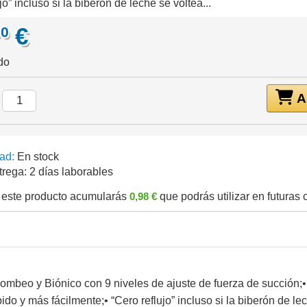
jo” incluso si la biberón de leche se voltea...
€
90
do
Añ
:
ad:
En stock
trega:
2 días laborables
este producto acumularás
0,98 €
que podrás utilizar en futuras
ombeo y Biónico con 9 niveles de ajuste de fuerza de succión;
ido y más fácilmente;• “Cero reflujo” incluso si la biberón de le