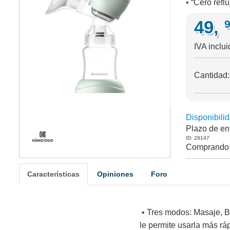
• “Cero reflu
49,
IVA inclui
Cantidad
Disponibilid
Plazo de en
ID: 28147
Comprando 
Características
Opiniones
Foro
• Tres modos: Masaje, B
le permite usarla más ráp