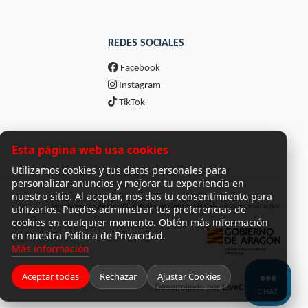
REDES SOCIALES
Facebook
Instagram
TikTok
Esta página web usa cookies
Utilizamos cookies y tus datos personales para
personalizar anuncios y mejorar tu experiencia en
nuestro sitio. Al aceptar, nos das tu consentimiento para
utilizarlos. Puedes administrar tus preferencias de
Incorporación de funcionalidades semánticas a la web subvencionadas por:
cookies en cualquier momento. Obtén más información
en nuestra Política de Privacidad.
Más información
Aceptar todas
Rechazar
Ajustar Cookies
Desarrollado por
LiveCommerce