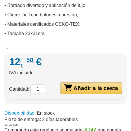
• Bordado divertido y aplicación de lujo;
• Cierre fácil con botones a presión;
• Materiales certificados OEKO-TEX;
• Tamaño 23x31cm.
...
12,
€
50
IVA incluido
Añadir a la cesta
Cantidad:
Disponibilidad:
En stock
Plazo de entrega:
2 días laborables
ID: 30416
Comprando este producto acumularás
0,24 €
que podrás