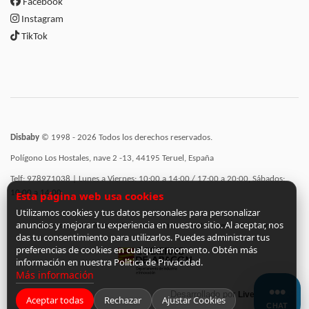
Facebook
Instagram
TikTok
Disbaby
© 1998 - 2026 Todos los derechos reservados.
Polígono Los Hostales, nave 2 -13, 44195 Teruel, España
Telf: 978971038 | Lunes a Viernes: 10:00 a 14:00 / 17:00 a 20:00, Sábados:
10:00 a 14:00
Esta página web usa cookies
Utilizamos cookies y tus datos personales para personalizar
anuncios y mejorar tu experiencia en nuestro sitio. Al aceptar, nos
Incorporación de funcionalidades semánticas a la web subvencionadas por:
das tu consentimiento para utilizarlos. Puedes administrar tus
preferencias de cookies en cualquier momento. Obtén más
información en nuestra Política de Privacidad.
Más información
Desarrollado por
LiveCommerce
Aceptar todas
Rechazar
Ajustar Cookies