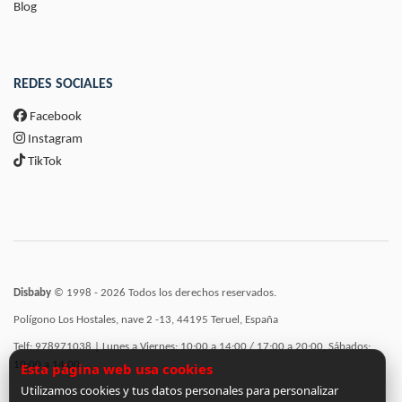
Blog
REDES SOCIALES
Facebook
Instagram
TikTok
Disbaby
© 1998 - 2026 Todos los derechos reservados.
Polígono Los Hostales, nave 2 -13, 44195 Teruel, España
Telf: 978971038 | Lunes a Viernes: 10:00 a 14:00 / 17:00 a 20:00, Sábados:
10:00 a 14:00
Esta página web usa cookies
Utilizamos cookies y tus datos personales para personalizar