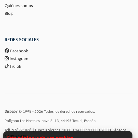
Quiénes somos
Blog
REDES SOCIALES
Facebook
Instagram
TikTok
Disbaby
© 1998 - 2026 Todos los derechos reservados.
Polígono Los Hostales, nave 2 -13, 44195 Teruel, España
Telf: 978971038 | Lunes a Viernes: 10:00 a 14:00 / 17:00 a 20:00, Sábados:
10:00 a 14:00
Esta página web usa cookies