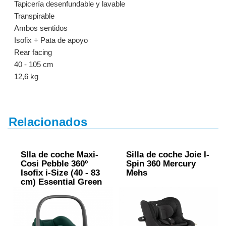
Tapicería desenfundable y lavable
Transpirable
Ambos sentidos
Isofix + Pata de apoyo
Rear facing
40 - 105 cm
12,6 kg
Relacionados
Slla de coche Maxi-
Silla de coche Joie I-
Cosi Pebble 360º
Spin 360 Mercury
Isofix i-Size (40 - 83
Mehs
cm) Essential Green