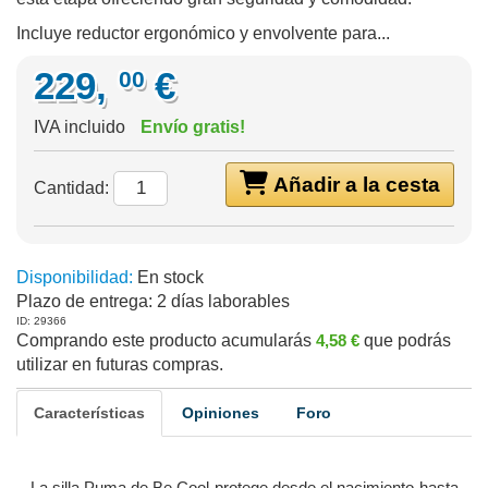
Incluye reductor ergonómico y envolvente para...
229,
€
00
IVA incluido
Envío gratis!
Añadir a la cesta
Cantidad:
Disponibilidad:
En stock
Plazo de entrega:
2 días laborables
ID: 29366
Comprando este producto acumularás
4,58 €
que podrás
utilizar en futuras compras.
Características
Opiniones
Foro
La silla Puma de Be Cool protege desde el nacimiento hasta