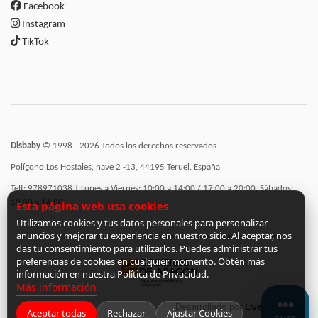
Facebook
Instagram
TikTok
Disbaby
© 1998 - 2026 Todos los derechos reservados.
Polígono Los Hostales, nave 2 -13, 44195 Teruel, España
Telf: 978971038 | Lunes a Viernes: 10:00 a 14:00 / 17:00 a 20:00, Sábados:
10:00 a 14:00
Esta página web usa cookies
Utilizamos cookies y tus datos personales para personalizar
anuncios y mejorar tu experiencia en nuestro sitio. Al aceptar, nos
Incorporación de funcionalidades semánticas a la web subvencionadas por:
das tu consentimiento para utilizarlos. Puedes administrar tus
preferencias de cookies en cualquier momento. Obtén más
información en nuestra Política de Privacidad.
Más información
Desarrollado por
LiveCommerce
Aceptar todas
Rechazar
Ajustar Cookies