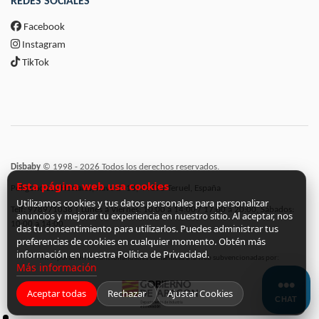
REDES SOCIALES
Facebook
Instagram
TikTok
Disbaby
© 1998 - 2026 Todos los derechos reservados.
Esta página web usa cookies
Polígono Los Hostales, nave 2 -13, 44195 Teruel, España
Utilizamos cookies y tus datos personales para personalizar
Telf: 978971038 | Lunes a Viernes: 10:00 a 14:00 / 17:00 a 20:00, Sábados:
anuncios y mejorar tu experiencia en nuestro sitio. Al aceptar, nos
10:00 a 14:00
das tu consentimiento para utilizarlos. Puedes administrar tus
preferencias de cookies en cualquier momento. Obtén más
información en nuestra Política de Privacidad.
Incorporación de funcionalidades semánticas a la web subvencionadas por:
Más información
Aceptar todas
Rechazar
Ajustar Cookies