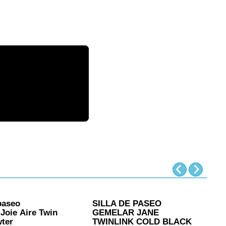
 paseo
SILLA DE PASEO
S
Joie Aire Twin
GEMELAR JANE
I
ter
TWINLINK COLD BLACK