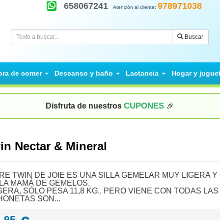
658067241
978971038
Atención al cliente:
Buscar
ora de comer
Descanso y baño
Lactancia
Hogar y jugue
CUPONES
Disfruta de nuestros
🎉
win Nectar & Mineral
AIRE TWIN DE JOIE ES UNA SILLA GEMELAR MUY LIGERA Y
 LA MAMÁ DE GEMELOS.
GERA, SÓLO PESA 11,8 KG., PERO VIENE CON TODAS LAS
ONETAS SON...
95