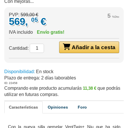
Con mejoras...
PVP:
599,00 €
5
%Dto
569,
€
05
IVA incluido
Envío gratis!
Añadir a la cesta
Cantidad:
Disponibilidad:
En stock
Plazo de entrega:
2 días laborables
ID: 22458
Comprando este producto acumularás
11,38 €
que podrás
utilizar en futuras compras.
Características
Opiniones
Foro
Con la nueva silla gemelar VentTwin+ Niu que ha sido