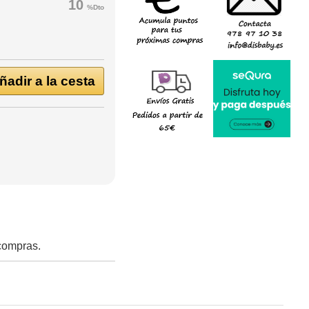
10
%Dto
ñadir a la cesta
 compras.