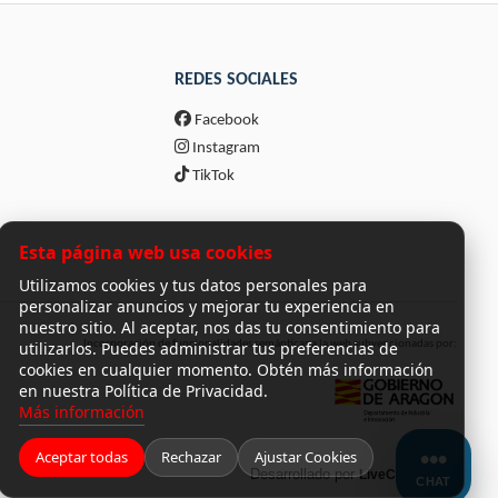
REDES SOCIALES
Facebook
Instagram
TikTok
Esta página web usa cookies
Utilizamos cookies y tus datos personales para
personalizar anuncios y mejorar tu experiencia en
nuestro sitio. Al aceptar, nos das tu consentimiento para
utilizarlos. Puedes administrar tus preferencias de
Incorporación de funcionalidades semánticas a la web subvencionadas por:
cookies en cualquier momento. Obtén más información
en nuestra Política de Privacidad.
Más información
Aceptar todas
Rechazar
Ajustar Cookies
Desarrollado por
LiveCommerce