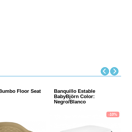
Bumbo Floor Seat
Banquillo Estable
B
BabyBjörn Color:
B
Negro/Blanco
B
-10%