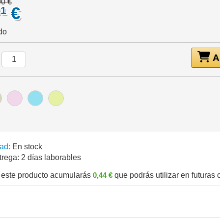
90 €
€
41
do
A
:
ad:
En stock
trega:
2 días laborables
este producto acumularás
0,44 €
que podrás utilizar en futuras