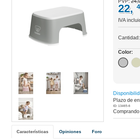
PVP:
24,
22,
IVA inclui
Cantidad
Color:
Disponibilid
Plazo de en
ID: 13465-6
Comprando 
Características
Opiniones
Foro