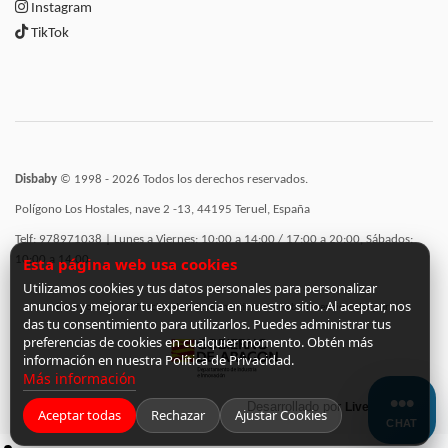
Instagram
TikTok
Disbaby
© 1998 - 2026 Todos los derechos reservados.
Polígono Los Hostales, nave 2 -13, 44195 Teruel, España
Telf: 978971038 | Lunes a Viernes: 10:00 a 14:00 / 17:00 a 20:00, Sábados:
10:00 a 14:00
Esta página web usa cookies
Utilizamos cookies y tus datos personales para personalizar
anuncios y mejorar tu experiencia en nuestro sitio. Al aceptar, nos
Incorporación de funcionalidades semánticas a la web subvencionadas por:
das tu consentimiento para utilizarlos. Puedes administrar tus
preferencias de cookies en cualquier momento. Obtén más
información en nuestra Política de Privacidad.
Más información
Desarrollado por
LiveCommerce
Aceptar todas
Rechazar
Ajustar Cookies