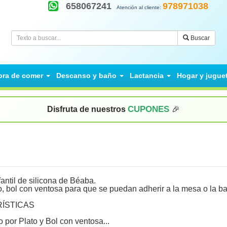
658067241
978971038
Atención al cliente:
Buscar
ora de comer
Descanso y baño
Lactancia
Hogar y jugue
CUPONES
Disfruta de nuestros
🎉
nfantil de silicona de Béaba.
o, bol con ventosa para que se puedan adherir a la mesa o la b
ÍSTICAS
 por Plato y Bol con ventosa...