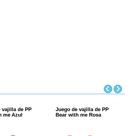
 vajilla de PP
Juego de vajilla de PP
J
h me Azul
Bear with me Rosa
S