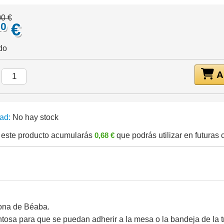
00 €
€
20
do
Añ
:
ad:
No hay stock
este producto acumularás
0,68 €
que podrás utilizar en futuras
icona de Béaba.
entosa para que se puedan adherir a la mesa o la bandeja de la 