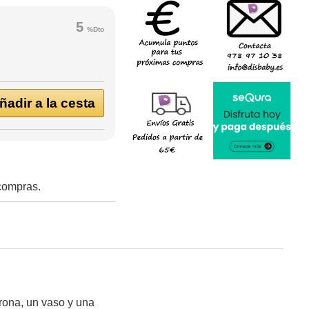
5
%Dto
adir a la cesta
 compras.
trona, un vaso y una