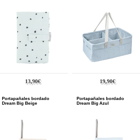
Dark Beige
1
Cool Grey
2
Efecto madera
9
Coche gris
1
Algodón gris
1
Menta
3
Natural
1
Elefante Rosa
1
Gliter
1
Gris Claro - 3D Jersey
1
13,90€
19,90€
Blanco Roto
1
Dark Grey
1
Amarillo Bronce
2
Portapañales bordado
Portapañales bordado
Dream Big Beige
Dream Big Azul
Azul Atardecer
1
Gris Arena
1
Rosa palo
4
Gris oscuro
6
Gris claro
7