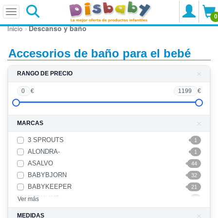
0
Descanso y baño
Inicio
Accesorios de baño para el bebé
RANGO DE PRECIO
0
€
1199
€
MARCAS
3 SPROUTS
1
ALONDRA-
1
ASALVO
44
BABYBJORN
32
BABYKEEPER
21
BABYLINE
Ver más
1
BABYMOOV
3
MEDIDAS