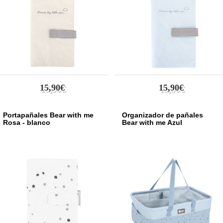
Taupe
2
Azul claro
1
Blanco
10
Azul Marino
2
Rosa
8
Marrón
6
Beige
11
Verde
15,90€
15,90€
13
Amarillo
2
Gris
25
Portapañales Bear with me
Organizador de pañales
Azul
Rosa - blanco
Bear with me Azul
4
Negro
7