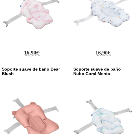
Taupe
2
Azul claro
1
Blanco
10
Azul Marino
2
Rosa
8
Marrón
6
Beige
11
Verde
16,90€
16,90€
13
Amarillo
2
Gris
25
Soporte suave de baño Bear
Soporte suave de baño
Azul
Blush
Nubo Coral Menta
4
Negro
7