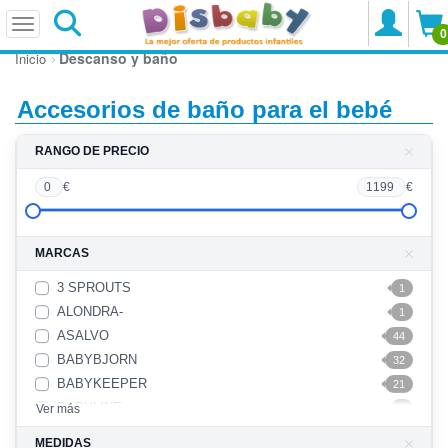
0
Descanso y baño
Inicio
Accesorios de baño para el bebé
RANGO DE PRECIO
0
€
1199
€
MARCAS
3 SPROUTS
1
ALONDRA-
1
ASALVO
44
BABYBJORN
32
BABYKEEPER
21
BABYLINE
Ver más
1
BABYMOOV
3
MEDIDAS