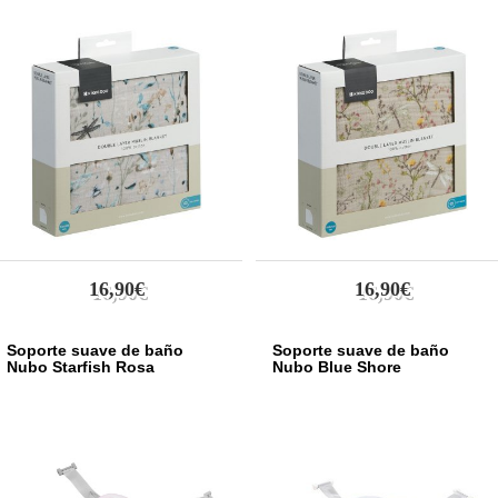
Dark Beige
1
Cool Grey
2
Efecto madera
9
Coche gris
1
Algodón gris
1
Menta
3
Natural
1
Elefante Rosa
1
Gliter
1
Gris Claro - 3D Jersey
1
16,90€
16,90€
Blanco Roto
1
Dark Grey
1
Amarillo Bronce
2
Soporte suave de baño
Soporte suave de baño
Nubo Starfish Rosa
Nubo Blue Shore
Azul Atardecer
1
Gris Arena
1
Rosa palo
4
Gris oscuro
6
Gris claro
7