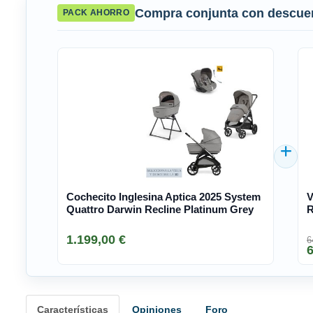
Compra conjunta con descue
PACK AHORRO
Cochecito Inglesina Aptica 2025 System
V
Quattro Darwin Recline Platinum Grey
R
1.199,00 €
6
6
Características
Opiniones
Foro