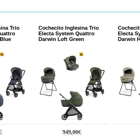
ina Trio
Cochecito Inglesina Trio
Cochecit
uattro
Electa System Quattro
Electa S
 Blue
Darwin Loft Green
Darwin H
€
949,00€