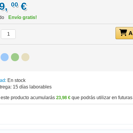
99,
€
00
ido
Envío gratis!
Añ
:
ad:
En stock
trega:
15 días laborables
este producto acumularás
23,98 €
que podrás utilizar en futura