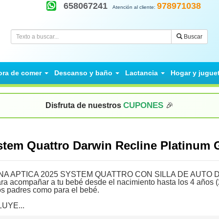
658067241
978971038
Atención al cliente:
Buscar
ora de comer
Descanso y baño
Lactancia
Hogar y jugue
CUPONES
Disfruta de nuestros
🎉
ystem Quattro Darwin Recline Platinum
INA APTICA 2025 SYSTEM QUATTRO CON SILLA DE AUTO DA
ra acompañar a tu bebé desde el nacimiento hasta los 4 años 
los padres como para el bebé.
UYE...