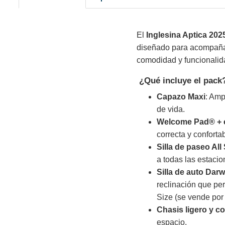
El
Inglesina Aptica 202
diseñado para acompañar
comodidad y funcionalida
¿Qué incluye el pack
Capazo Maxi
: Amp
de vida.
Welcome Pad® + 
correcta y conforta
Silla de paseo Al
a todas las estacio
Silla de auto Darw
reclinación que pe
Size (se vende por
Chasis ligero y 
espacio.