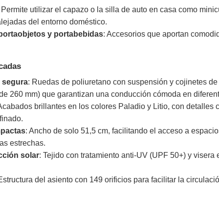
: Permite utilizar el capazo o la silla de auto en casa como min
alejadas del entorno doméstico.
portaobjetos y portabebidas
: Accesorios que aportan comodid
acadas
y segura
: Ruedas de poliuretano con suspensión y cojinetes de
de 260 mm) que garantizan una conducción cómoda en diferent
 Acabados brillantes en los colores Paladio y Litio, con detalle
finado.
pactas
: Ancho de solo 51,5 cm, facilitando el acceso a espac
as estrechas.
ción solar
: Tejido con tratamiento anti-UV (UPF 50+) y visera e
Estructura del asiento con 149 orificios para facilitar la circulació