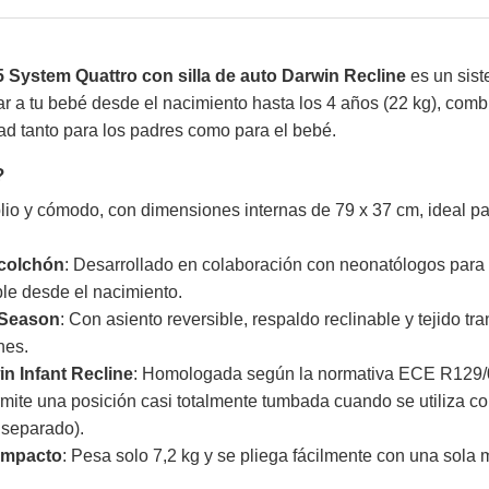
5 System Quattro con silla de auto Darwin Recline
es un sis
 a tu bebé desde el nacimiento hasta los 4 años (22 kg), comb
d tanto para los padres como para el bebé.
?
lio y cómodo, con dimensiones internas de 79 x 37 cm, ideal p
colchón
: Desarrollado en colaboración con neonatólogos para 
ble desde el nacimiento.
l Season
: Con asiento reversible, respaldo reclinable y tejido t
nes.
in Infant Recline
: Homologada según la normativa ECE R129/0
rmite una posición casi totalmente tumbada cuando se utiliza co
 separado).
compacto
: Pesa solo 7,2 kg y se pliega fácilmente con una sol