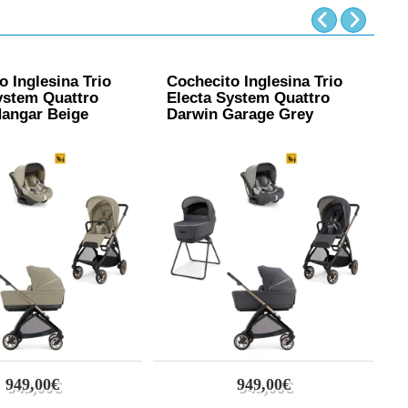
o Inglesina Trio
Cochecito Inglesina Trio
C
ystem Quattro
Electa System Quattro
A
angar Beige
Darwin Garage Grey
D
949,00€
949,00€