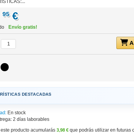
STICAS:...
,
€
95
ido
Envío gratis!
Añ
:
RÍSTICAS DESTACADAS
ad:
En stock
trega:
2 días laborables
este producto acumularás
3,98 €
que podrás utilizar en futuras