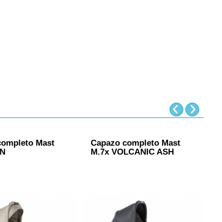
completo Mast
Capazo completo Mast
C
ON
M.7x VOLCANIC ASH
M