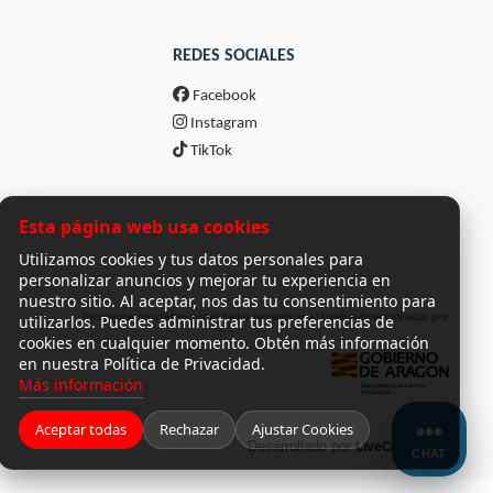
REDES SOCIALES
Facebook
Instagram
TikTok
Esta página web usa cookies
Utilizamos cookies y tus datos personales para
personalizar anuncios y mejorar tu experiencia en
nuestro sitio. Al aceptar, nos das tu consentimiento para
utilizarlos. Puedes administrar tus preferencias de
Incorporación de funcionalidades semánticas a la web subvencionadas por:
cookies en cualquier momento. Obtén más información
en nuestra Política de Privacidad.
Más información
Aceptar todas
Rechazar
Ajustar Cookies
Desarrollado por
LiveCommerce