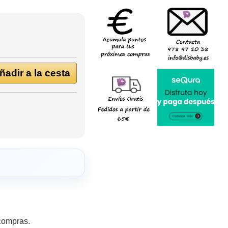
adir a la cesta
 compras.