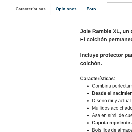
Características
Opiniones
Foro
Joie Ramble XL, un
El colchón permanec
Incluye protector par
colchón.
Características:
Combina perfecta
Desde el nacimien
Diseño muy actual 
Mullidos acolchado
Asa en símil de cu
Capota repelente a
Bolsillos de almace