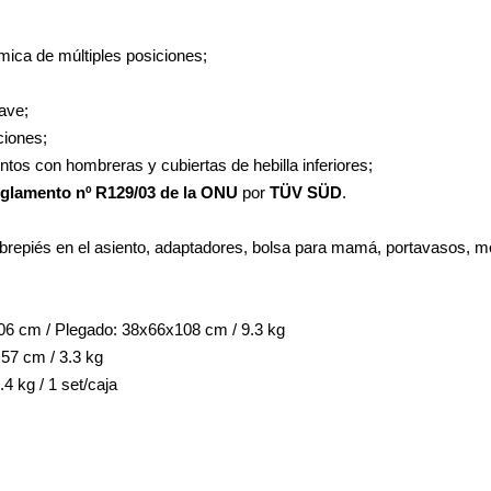
mica de múltiples posiciones;
ave;
ciones;
ntos con hombreras y cubiertas de hebilla inferiores;
glamento nº R129/03 de la ONU
por
TÜV SÜD
.
repiés en el asiento, adaptadores, bolsa para mamá, portavasos, m
106 cm / Plegado: 38x66x108 cm / 9.3 kg
x57 cm / 3.3 kg
4 kg / 1 set/caja