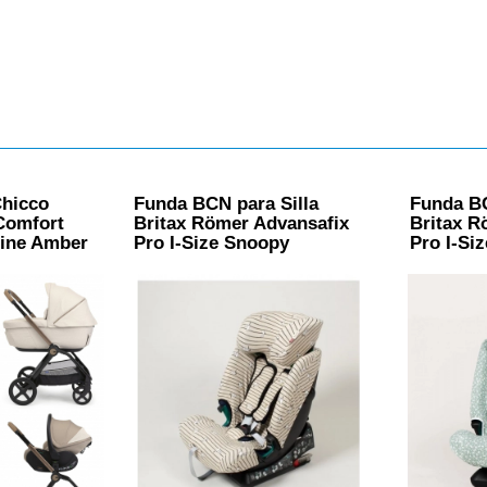
Chicco
Funda BCN para Silla
Funda BC
Comfort
Britax Römer Advansafix
Britax R
line Amber
Pro I-Size Snoopy
Pro I-Si