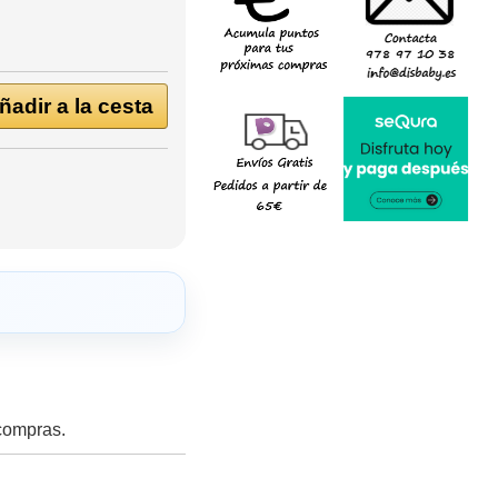
adir a la cesta
 compras.