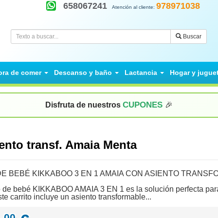
658067241
978971038
Atención al cliente:
Buscar
ora de comer
Descanso y baño
Lactancia
Hogar y jugue
CUPONES
Disfruta de nuestros
🎉
iento transf. Amaia Menta
E BEBÉ KIKKABOO 3 EN 1 AMAIA CON ASIENTO TRANSFO
o de bebé KIKKABOO AMAIA 3 EN 1 es la solución perfecta para
e carrito incluye un asiento transformable...
00