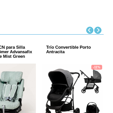
N para Silla
Trío Convertible Porto
C
ömer Advansafix
Antracita
E
ze Mist Green
D
-11%