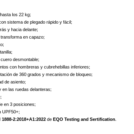
el nacimiento hasta los 22 kg;
con sistema de plegado rápido y fácil;
trás y hacia delante;
e transforma en capazo;
uero del cochecito;
anilla;
e cuero desmontable;
ntos con hombreras y cubrehebillas inferiores;
rotación de 360 grados y mecanismo de bloqueo;
dad de asiento;
y en las ruedas delanteras;
;
le en 3 posiciones;
on UPF50+;
 1888-2:2018+A1:2022
de
EQO Testing and Sertification
.