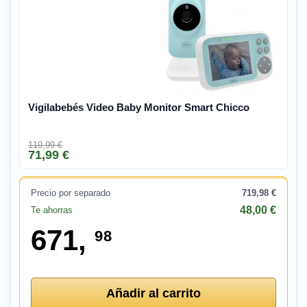
Vigilabebés Video Baby Monitor Smart Chicco
119,99 €
71,99 €
Precio por separado
719,98 €
48,00 €
Te ahorras
671,
98
Añadir al carrito