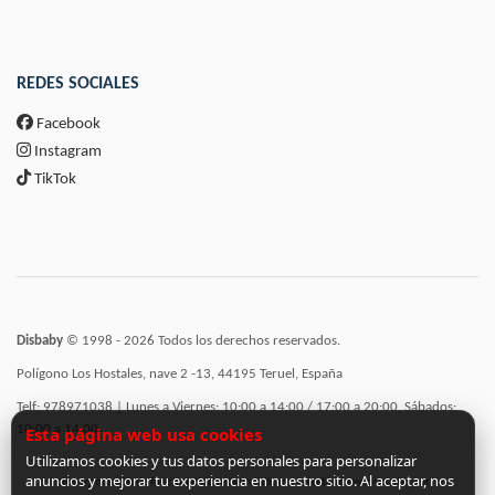
REDES SOCIALES
Facebook
Instagram
TikTok
Disbaby
© 1998 - 2026 Todos los derechos reservados.
Polígono Los Hostales, nave 2 -13, 44195 Teruel, España
Telf: 978971038 | Lunes a Viernes: 10:00 a 14:00 / 17:00 a 20:00, Sábados:
10:00 a 14:00
Esta página web usa cookies
Utilizamos cookies y tus datos personales para personalizar
anuncios y mejorar tu experiencia en nuestro sitio. Al aceptar, nos
Incorporación de funcionalidades semánticas a la web subvencionadas por: