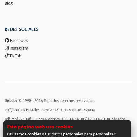
Blog
REDES SOCIALES
Facebook
Instagram
TikTok
Disbaby
© 1998 - 2026 Todos los derechos reservados.
Polígono Los Hostales, nave 2 -13, 44195 Teruel, España
Telf: 978971038 | Lunes a Viernes: 10:00 a 14:00 / 17:00 a 20:00, Sábados:
10:00 a 14:00
Esta página web usa cookies
Utilizamos cookies y tus datos personales para personalizar