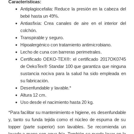
Características:
Antiplagiocefalia: Reduce la presión en la cabeza del
bebé hasta un 49%.
Antiasfixia: Crea canales de aire en el interior del
colchón.
Transpirable y seguro.
Hipoalergénico con tratamiento antimicrobiano.
Lecho de cuna con barreras perimetrales.
Certificado OEKO-TEX®:
el certificado 2017OK0745
de OekoTex® Standar 100 que garantiza que ninguna
sustancia nociva para la salud ha sido empleada en
su fabricación.
Desenfundable y lavable.*
Altura 12 cm.
Uso desde el nacimiento hasta 20 kg.
*Para facilitar su mantenimiento e higiene, es desenfundable
y, tanto su funda tejida como el núcleo de espuma de su
topper (parte superior) son lavables. Se recomienda un
lavado a mano con agua fría. También se puede lavar en la