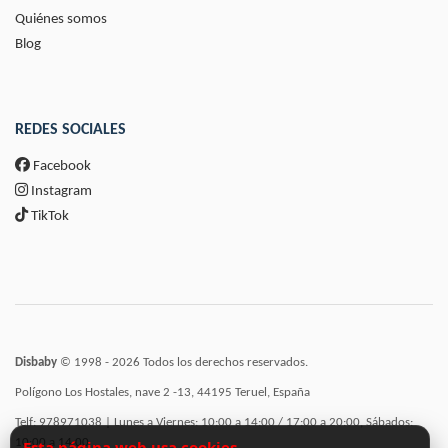
Quiénes somos
Blog
REDES SOCIALES
Facebook
Instagram
TikTok
Disbaby
© 1998 - 2026 Todos los derechos reservados.
Polígono Los Hostales, nave 2 -13, 44195 Teruel, España
Telf: 978971038 | Lunes a Viernes: 10:00 a 14:00 / 17:00 a 20:00, Sábados:
10:00 a 14:00
Esta página web usa cookies