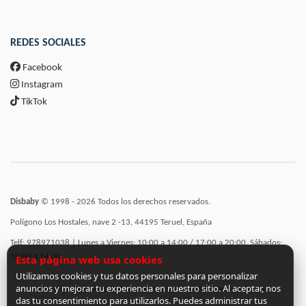
REDES SOCIALES
Facebook
Instagram
TikTok
Disbaby
© 1998 - 2026 Todos los derechos reservados.
Polígono Los Hostales, nave 2 -13, 44195 Teruel, España
Telf: 978971038 | Lunes a Viernes: 10:00 a 14:00 / 17:00 a 20:00, Sábados:
10:00 a 14:00
Esta página web usa cookies
Utilizamos cookies y tus datos personales para personalizar
anuncios y mejorar tu experiencia en nuestro sitio. Al aceptar, nos
Incorporación de funcionalidades semánticas a la web subvencionadas por:
das tu consentimiento para utilizarlos. Puedes administrar tus