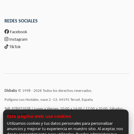
REDES SOCIALES
Facebook
Instagram
TikTok
Disbaby
© 1998 - 2026 Todos los derechos reservados.
Polígono Los Hostales, nave 2 -13, 44195 Teruel, España
Telf: 978971038 | Lunes a Viernes: 10:00 a 14:00 / 17:00 a 20:00, Sábados:
10:00 a 14:00
Esta página web usa cookies
Utilizamos cookies y tus datos personales para personalizar
anuncios y mejorar tu experiencia en nuestro sitio. Al aceptar, nos
Incorporación de funcionalidades semánticas a la web subvencionadas por: