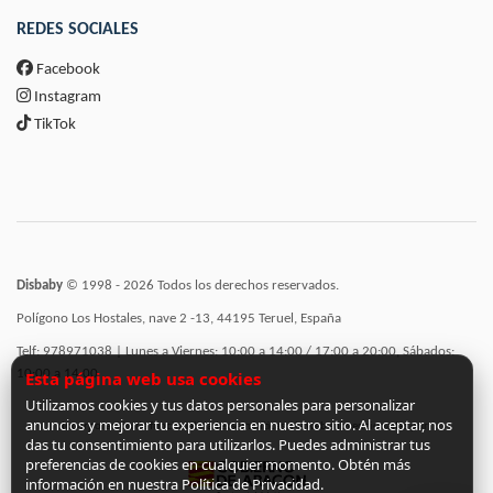
REDES SOCIALES
Facebook
Instagram
TikTok
Disbaby
© 1998 - 2026 Todos los derechos reservados.
Polígono Los Hostales, nave 2 -13, 44195 Teruel, España
Telf: 978971038 | Lunes a Viernes: 10:00 a 14:00 / 17:00 a 20:00, Sábados:
10:00 a 14:00
Esta página web usa cookies
Utilizamos cookies y tus datos personales para personalizar
anuncios y mejorar tu experiencia en nuestro sitio. Al aceptar, nos
Incorporación de funcionalidades semánticas a la web subvencionadas por:
das tu consentimiento para utilizarlos. Puedes administrar tus
preferencias de cookies en cualquier momento. Obtén más
información en nuestra Política de Privacidad.