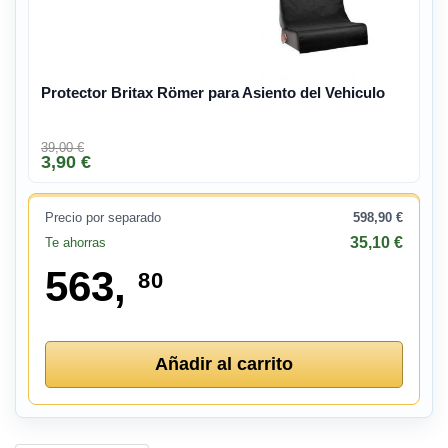
Protector Britax Römer para Asiento del Vehiculo
39,00 €
3,90 €
Precio por separado
598,90 €
35,10 €
Te ahorras
563,
80
Añadir al carrito