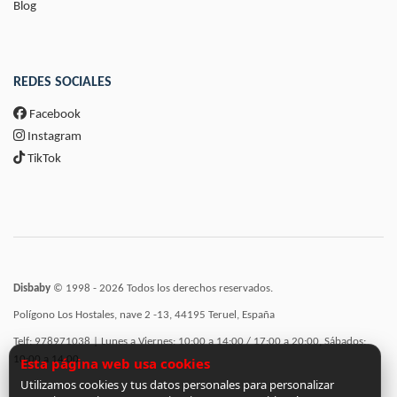
Blog
REDES SOCIALES
Facebook
Instagram
TikTok
Disbaby
© 1998 - 2026 Todos los derechos reservados.
Polígono Los Hostales, nave 2 -13, 44195 Teruel, España
Telf: 978971038 | Lunes a Viernes: 10:00 a 14:00 / 17:00 a 20:00, Sábados:
10:00 a 14:00
Esta página web usa cookies
Utilizamos cookies y tus datos personales para personalizar