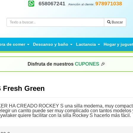
658067241
978971038
Atención al cliente:
Buscar
ora de comer
Descanso y baño
Lactancia
Hogar y jugue
CUPONES
Disfruta de nuestros
🎉
S Fresh Green
 HA CREADO ROCKEY S una silla moderna, muy compacta y 
elegir un carrito puede ser muy complicado con tantos modelos 
wlaker quiere facilitar con la silla Rockey S hacerlo más fácil.