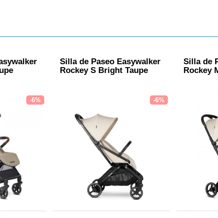
Easywalker
Silla de Paseo Easywalker
Silla de
aupe
Rockey S Bright Taupe
Rockey M
-6%
-6%