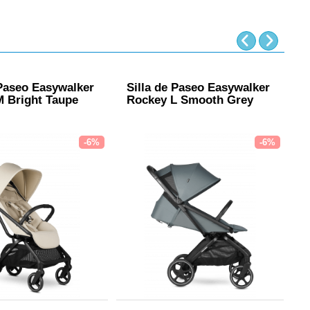
 Paseo Easywalker
Silla de Paseo Easywalker
S
 Bright Taupe
Rockey L Smooth Grey
J
-6%
-6%