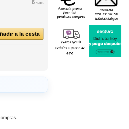
6
%Dto
adir a la cesta
 compras.