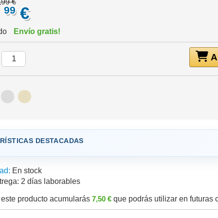
,99 €
,
€
99
ido
Envío gratis!
Añ
:
RÍSTICAS DESTACADAS
ad:
En stock
trega:
2 días laborables
este producto acumularás
7,50 €
que podrás utilizar en futuras