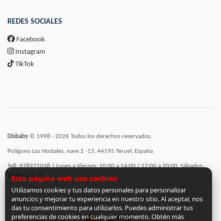
REDES SOCIALES
Facebook
Instagram
TikTok
Disbaby
© 1998 - 2026 Todos los derechos reservados.
Polígono Los Hostales, nave 2 -13, 44195 Teruel, España
Telf: 978971038 | Lunes a Viernes: 10:00 a 14:00 / 17:00 a 20:00, Sábados:
10:00 a 14:00
Esta página web usa cookies
Utilizamos cookies y tus datos personales para personalizar
anuncios y mejorar tu experiencia en nuestro sitio. Al aceptar, nos
Incorporación de funcionalidades semánticas a la web subvencionadas por:
das tu consentimiento para utilizarlos. Puedes administrar tus
preferencias de cookies en cualquier momento. Obtén más