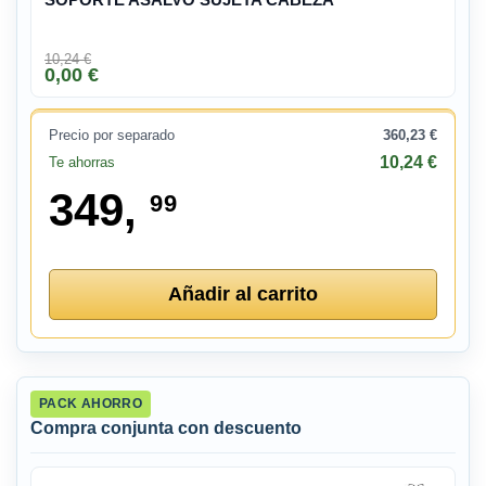
10,24 €
0,00 €
Precio por separado
360,23 €
10,24 €
Te ahorras
349,
99
Añadir al carrito
PACK AHORRO
Compra conjunta con descuento