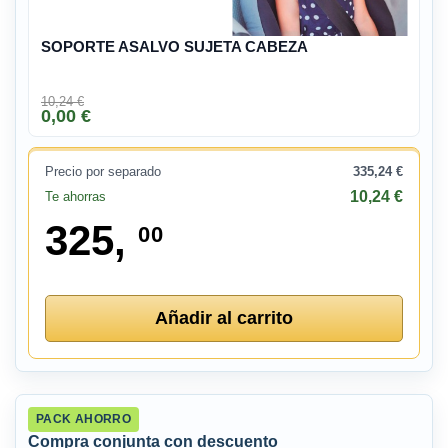
SOPORTE ASALVO SUJETA CABEZA
10,24 €
0,00 €
Precio por separado
335,24 €
10,24 €
Te ahorras
325,
00
Añadir al carrito
PACK AHORRO
Compra conjunta con descuento