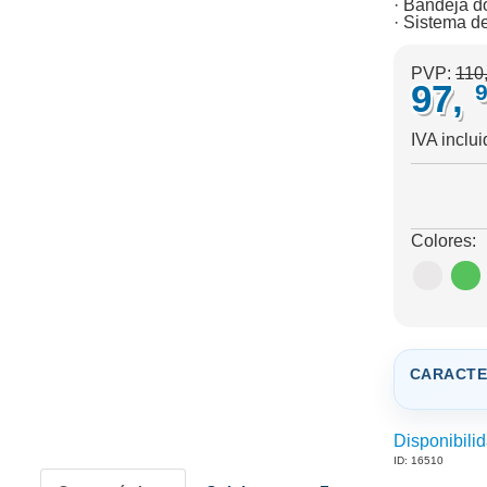
· Bandeja do
· Sistema de
PVP:
110
97,
IVA inclu
Colores:
CARACTE
Disponibilid
ID: 16510