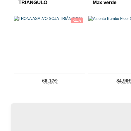
TRIÁNGULO
Max verde
-11%
68,17€
84,90€