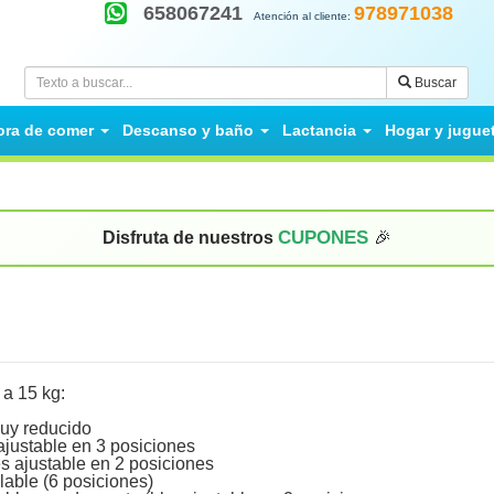
658067241
978971038
Atención al cliente:
Buscar
ora de comer
Descanso y baño
Lactancia
Hogar y jugue
CUPONES
Disfruta de nuestros
🎉
a 15 kg:
uy reducido
ajustable en 3 posiciones
s ajustable en 2 posiciones
ulable (6 posiciones)