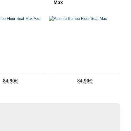
l
Max
C
84,90€
84,90€