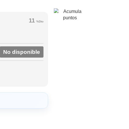
11
%Dto
No disponible